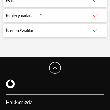
Esaslar
Detaylı bilgi için
tıklayınız
.
Kimler yararlanabilir?
Detaylı bilgi için
tıklayınız
.
İstenen Evraklar
Detaylı bilgi için
tıklayınız
.
Hakkımızda