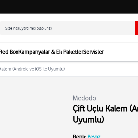
 Red Box
Kampanyalar & Ek Paketler
Servisler
 Kalem (Android ve iOS ile Uyumlu)
Mcdodo
Çift Uçlu Kalem (A
Uyumlu)
Renk
:
Beyaz