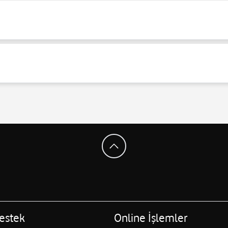
estek
Online İşlemler