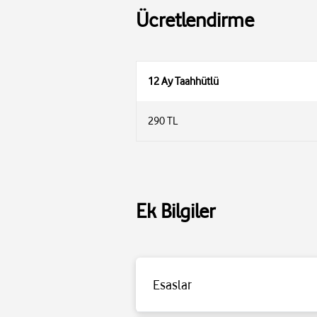
Ücretlendirme
12 Ay Taahhütlü
290 TL
Ek Bilgiler
Esaslar
Detaylı bilgi için
tıklayınız
.