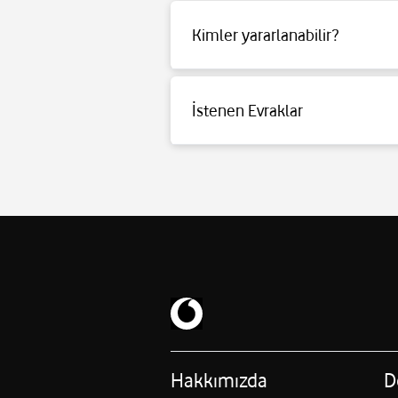
Kimler yararlanabilir?
Detaylı bilgi için
tıklayınız
.
İstenen Evraklar
Detaylı bilgi için
tıklayınız
.
Hakkımızda
D