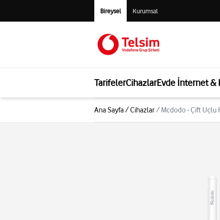
Bireysel
Kurumsal
Tarifeler
Cihazlar
Evde İnternet &
Ana Sayfa
/
Cihazlar
/
Mcdodo - Çift Uçlu