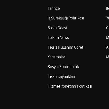
Tarihçe
İ
İş Sürekliliği Politikası
Y
Basin Odasi
C
Telsim News
M
Telsiz Kullanım Ücreti
A
Yarışmalar
M
Sosyal Sorumluluk
İnsan Kaynakları
Hizmet Yönetimi Politikası