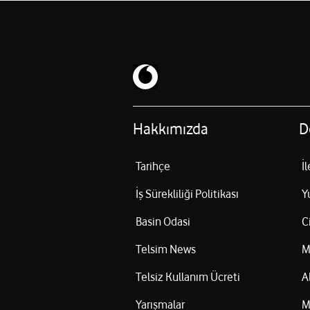
Hakkımızda
D
Tarihçe
İ
İş Sürekliliği Politikası
Y
Basin Odasi
C
Telsim News
M
Telsiz Kullanım Ücreti
A
Yarışmalar
M