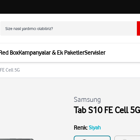
 Red Box
Kampanyalar & Ek Paketler
Servisler
FE Cell 5G
Samsung
Tab S10 FE Cell 5G
Renk
:
Siyah