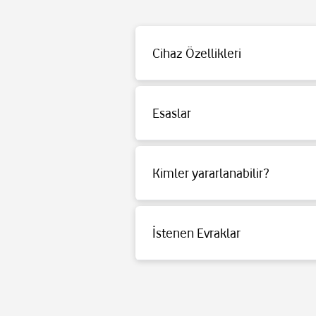
Ekran: 10.9 inç LCD (2880 x 1800 çözünür
RAM: 8GB
Depolama: 128GB
Cihaz Özellikleri
Bağlantı: 5G ve Wi-Fi 6E
Batarya: 20 saate kadar video oynatma sü
Dayanıklılık: IP68 su ve toz geçirmezlik
Esaslar
Kamera: 13MP arka kamera ve ultra geni
S Pen: Dahili S Pen
Detaylı bilgi için
tıklayınız
.
İşlemci: Exynos 1580
Kimler yararlanabilir?
Detaylı bilgi için
tıklayınız
.
İstenen Evraklar
Detaylı bilgi için
tıklayınız
.