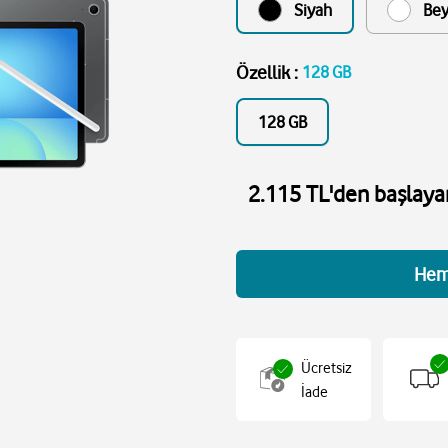
Siyah
Be
Özellik
:
128 GB
128 GB
2.115 TL'den başlayan
Hem
Ücretsiz
İade