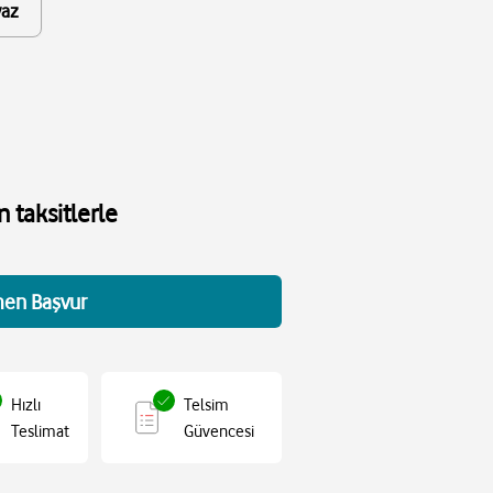
yaz
 taksitlerle
en Başvur
Hızlı
Telsim
Teslimat
Güvencesi