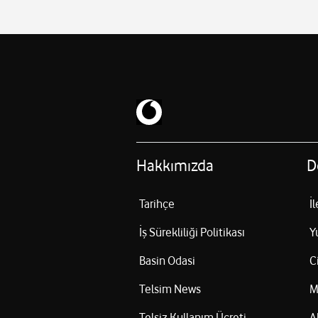
IP66 su ve toz geçirmezlik
0°C ~ 50°C çalışma sıcaklığı
Hakkımızda
D
Tarihçe
İ
İş Sürekliliği Politikası
Y
Basin Odasi
C
Telsim News
M
Telsiz Kullanım Ücreti
A