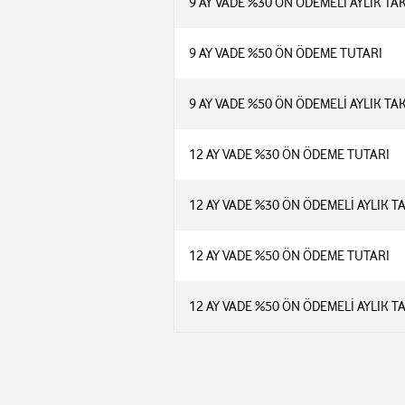
9 AY VADE %30 ÖN ÖDEMELİ AYLIK TA
9 AY VADE %50 ÖN ÖDEME TUTARI
9 AY VADE %50 ÖN ÖDEMELİ AYLIK TA
12 AY VADE %30 ÖN ÖDEME TUTARI
12 AY VADE %30 ÖN ÖDEMELİ AYLIK T
12 AY VADE %50 ÖN ÖDEME TUTARI
12 AY VADE %50 ÖN ÖDEMELİ AYLIK T
4 MP (2560 × 1440) çözünürlük
1/3" Progressive Scan CMOS sensör
AOV (Always‑On Video) ile 7/24 kayıt
8 W güneş paneli + 9000 mAh batarya