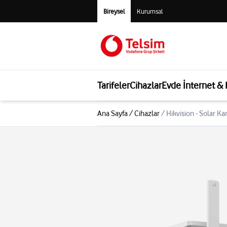
Bireysel
Kurumsal
Tarifeler
Cihazlar
Evde İnternet &
Ana Sayfa
/
Cihazlar
/
Hikvision - Solar 