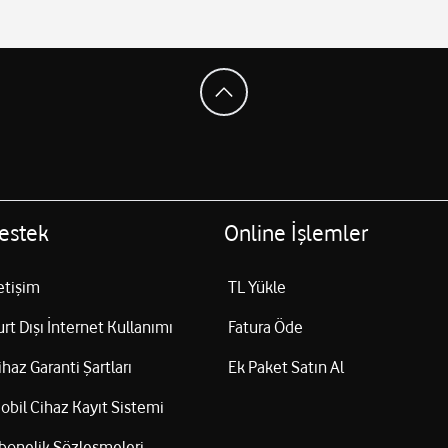
estek
Online İşlemler
letişim
TL Yükle
urt Dışı İnternet Kullanımı
Fatura Öde
ihaz Garanti Şartları
Ek Paket Satın Al
obil Cihaz Kayıt Sistemi
bonelik Sözleşmeleri