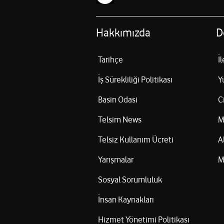
Hakkımızda
D
Tarihçe
İ
İş Sürekliliği Politikası
Y
Basin Odasi
C
Telsim News
M
Telsiz Kullanım Ücreti
A
Yarışmalar
M
Sosyal Sorumluluk
İnsan Kaynakları
Hizmet Yönetimi Politikası