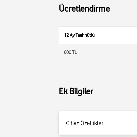
Ücretlendirme
12 Ay Taahhütlü
600 TL
• Divoom LoveLock Mini Ses Kayıt Özellikl
• Ses kaydı için hoparlör üzerindeki kalp t
Ek Bilgiler
• 700mAh gücündeki bataryası 5 saate kad
• TWS özelliği sayesinde ikinci bir Divoom
• Telefon görüşmelerinizi 10 saate kadar h
• Özel hediye kutusu ile birlikte gönderilir
Cihaz Özellikleri
• Teknik Özellikler:
o Boyutlar: 52 x 86 x 30 mm