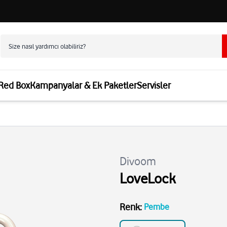
 Red Box
Kampanyalar & Ek Paketler
Servisler
Divoom
LoveLock
Renk
:
Pembe