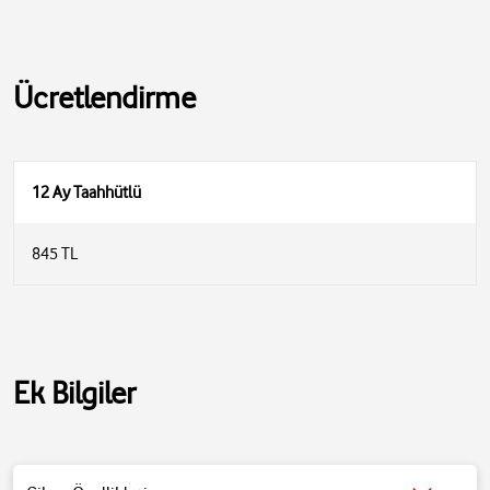
Ücretlendirme
12 Ay Taahhütlü
845 TL
• Divoom Pixoo Backpack M Ledli Sırt Çantası Dizüstü bilgisayar
bölmesi 13 inç ölçülerine kadar olan bilgisayarlarla uyumludur.
Ek Bilgiler
• Geniş bölme ve 4 gizli cep günlük ihtiyaçlarınızı için uygundur.
• Çok panelli havalandırmalı dolgu ile konforlu hava akımı sırt
tasarımı, maksimum sırt desteği sağlar. Nefes alabilen ve
ayarlanabilir omuz askıları omuz stresini azaltır.