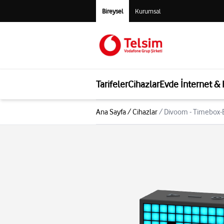
Bireysel
Kurumsal
Tarifeler
Cihazlar
Evde İnternet &
Ana Sayfa
/
Cihazlar
/
Divoom - Timebox-