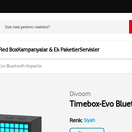
 Red Box
Kampanyalar & Ek Paketler
Servisler
Evo Bluetooth Hoparlör
Divoom
Timebox-Evo Blue
Renk
:
Siyah