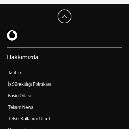
Zorlu lekeler
Ek nemlendirme modu
İnatçı kirler için arttırılmış su akışı
Dyson CleanCompaktor™ teknolojisi
Tozu sıkıştırarak 30 güne kadar kapasite
Hijyenik boşaltma:
Hazne boşaltılırken arkada toz bırakmaz
Silinebilir hazne yapısı
Hakkımızda
Eco Mod: Uzun süreli temizlik
Auto Mod: Zemin ve kir yoğunluğuna göre otomatik güç
Tarihçe
Boost Modu: Yoğun ve inatçı kirler
İş Sürekliliği Politikası
Basin Odasi
Telsim News
Telsiz Kullanım Ücreti