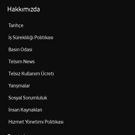
Titreşim:
Evet
Hakkımızda
Uyku Takibi:
Evet
Uyumlu Marka:
Universal
Tarihçe
İş Sürekliliği Politikası
Basin Odasi
Telsim News
Telsiz Kullanım Ücreti
Yarışmalar
Sosyal Sorumluluk
İnsan Kaynakları
Hizmet Yönetimi Politikası