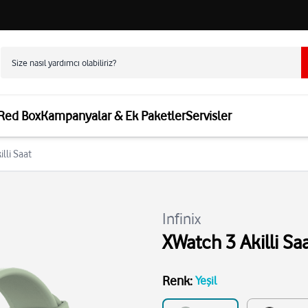
 Red Box
Kampanyalar & Ek Paketler
Servisler
illi Saat
Infinix
XWatch 3 Akilli Sa
Renk
:
Yeşil