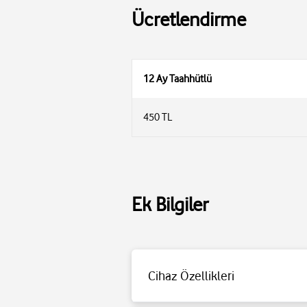
Ücretlendirme
12 Ay Taahhütlü
450 TL
Ekran Boyutu: 2.01 inç
Ekran Çözünürlüğü: 240x296 piksel
Ekran Teknolojisi: IPS
Ek Bilgiler
Ekran Özellikleri: Dokunmatik Kavisli Ekra
Ekran Şekli: Kare
Kamera: Yok
Titreşim: Var
Mikrofon: Var
Cihaz Özellikleri
Hoparlör: Var
Telefon Görüşmesi: Var