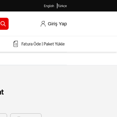
English
Türkçe
Giriş Yap
Fatura Öde
|
Paket Yükle
at