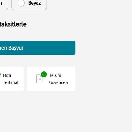
h
Beyaz
aksitlerle
en Başvur
Hızlı
Telsim
Teslimat
Güvencesi