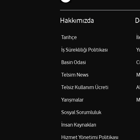
Hakkımızda
D
Tarihçe
İ
İş Sürekliliği Politikası
Y
Basin Odasi
C
Telsim News
M
Telsiz Kullanım Ücreti
A
Yarışmalar
M
Sosyal Sorumluluk
İnsan Kaynakları
Hizmet Yönetimi Politikası