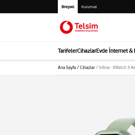
Bireysel
Kurumsal
Tarifeler
Cihazlar
Evde İnternet &
Ana Sayfa
/
Cihazlar
/
Infinix - XWatch 3 Ak