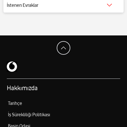
İstenen Evraklar
Detaylı bilgi için
tıklayınız
.
Hakkımızda
Tarihçe
İş Sürekliliği Politikası
Basin Odasi