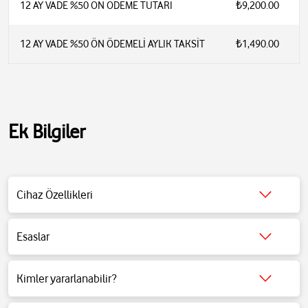
12 AY VADE %50 ÖN ÖDEME TUTARI
₺9,200.00
12 AY VADE %50 ÖN ÖDEMELİ AYLIK TAKSİT
₺1,490.00
Ek Bilgiler
Çözünürlük: 3664 x 1920
Cihaz Özellikleri
Görüntü Formatı: LCD Panel
Desteklenen İşletim Sistemi: Windows, Android
CPU: Qualcomm XR2 Gen 2
Esaslar
Ağırlık: 510 Gr
Detaylı bilgi için
tıklayınız
.
Kimler yararlanabilir?
Detaylı bilgi için
tıklayınız
.