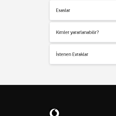
-22 saat pil ömrü
-JBL QuantumENGINE destekli
Esaslar
Detaylı bilgi için
tıklayınız
.
Kimler yararlanabilir?
Detaylı bilgi için
tıklayınız
.
İstenen Evraklar
Detaylı bilgi için
tıklayınız
.