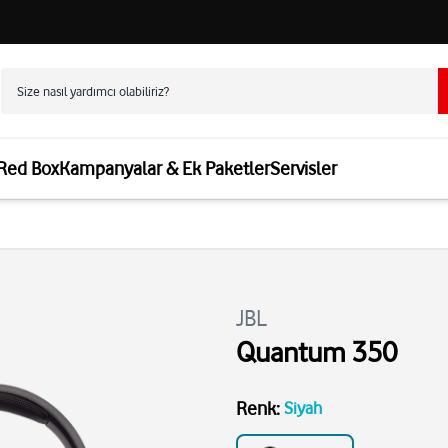
 Red Box
Kampanyalar & Ek Paketler
Servisler
JBL
Quantum 350
Renk
:
Siyah