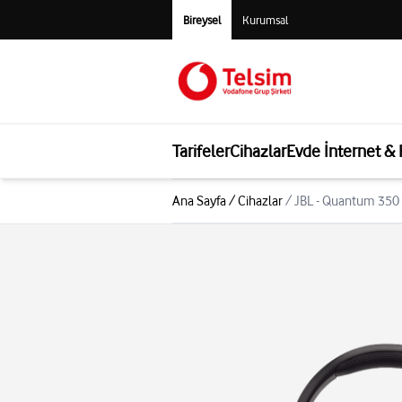
Bireysel
Kurumsal
Tarifeler
Cihazlar
Evde İnternet &
Ana Sayfa
/
Cihazlar
/
JBL - Quantum 350