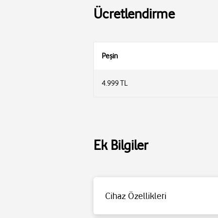
Ücretlendirme
Peşin
4.999 TL
Ek Bilgiler
Cihaz Özellikleri
-JBL QuantumSound Signature
-2.4GHz kablosuz