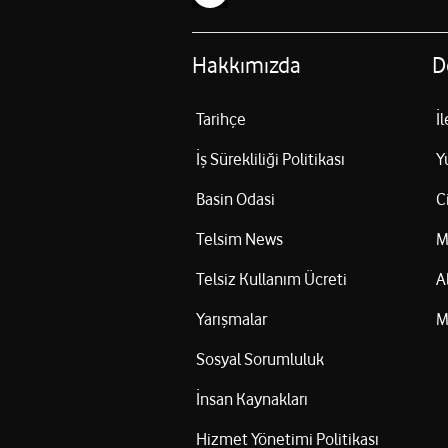
Hakkımızda
D
Tarihçe
İ
İş Sürekliliği Politikası
Y
Basin Odasi
C
Telsim News
M
Telsiz Kullanım Ücreti
A
Yarışmalar
M
Sosyal Sorumluluk
İnsan Kaynakları
Hizmet Yönetimi Politikası