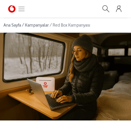
Ana Sayfa
/
Kampanyalar
/
Red Box Kampanyası
sasas