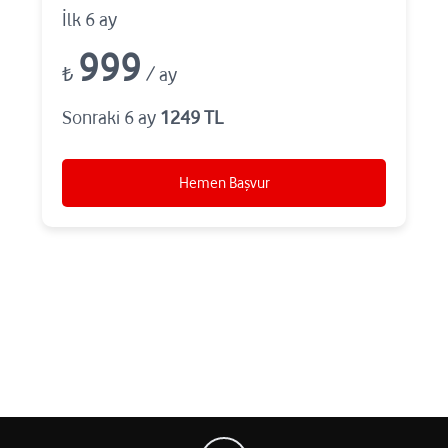
İlk 6 ay
999
₺
/ ay
Sonraki 6 ay
1249 TL
Hemen Başvur