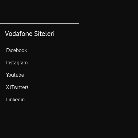
ından aranarak AKK hakkında bilgi verilir.
Vodafone Siteleri
Facebook
Instagram
Youtube
X (Twitter)
Linkedin