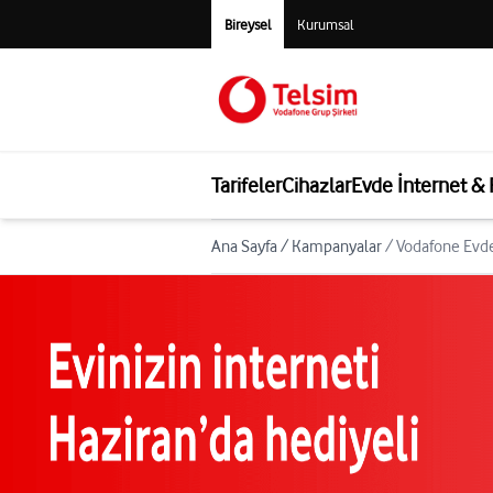
Bireysel
Kurumsal
Tarifeler
Cihazlar
Evde İnternet &
Ana Sayfa
/
Kampanyalar
/
Vodafone Evd