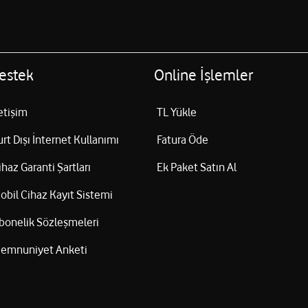
dirilmesi yapılır mı?
. Hızdan dolayı şikayette bulunan müşteriler, müşteri hizmetlerimiz taraf
tleri yükseltilir.
estek
Online İşlemler
letişim
TL Yükle
urt Dışı İnternet Kullanımı
Fatura Öde
ihaz Garanti Şartları
Ek Paket Satın Al
obil Cihaz Kayıt Sistemi
bonelik Sözleşmeleri
emnuniyet Anketi