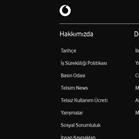
sistemi kullanılmamaktadır.
Adil Kullanım Kotası aşımında SMS bilgilen
AKK aşımında SMS bilgilendirmesi yapılmaz
Müşterilerin talep etmeleri durumunda pake
Hakkımızda
D
Tarihçe
İ
İş Sürekliliği Politikası
Y
Basin Odasi
C
Telsim News
M
Telsiz Kullanım Ücreti
A
Yarışmalar
M
Sosyal Sorumluluk
İnsan Kaynakları