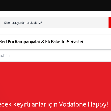
 Red Box
Kampanyalar & Ek Paketler
Servisler
ndirim
cek keyifli anlar için Vodafone Happy!