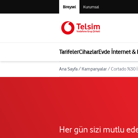
Bireysel
Kurumsal
Tarifeler
Cihazlar
Evde İnternet &
Ana Sayfa
/
Kampanyalar
/
Cortado %30 İ
Her gün sizi mutlu ede