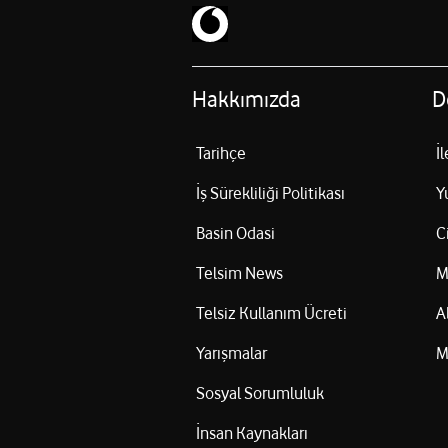
Hakkımızda
D
Tarihçe
İ
İş Sürekliliği Politikası
Y
Basin Odasi
C
Telsim News
M
Telsiz Kullanım Ücreti
A
Yarışmalar
M
Sosyal Sorumluluk
İnsan Kaynakları