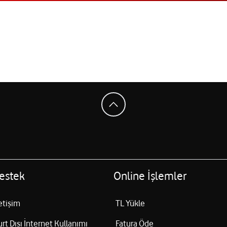
estek
Online İşlemler
letişim
TL Yükle
urt Dışı İnternet Kullanımı
Fatura Öde