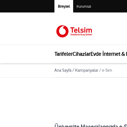
Bireysel
Kurumsal
Tarifeler
Cihazlar
Evde İnternet &
Ana Sayfa
/
Kampanyalar
/
e-Sim