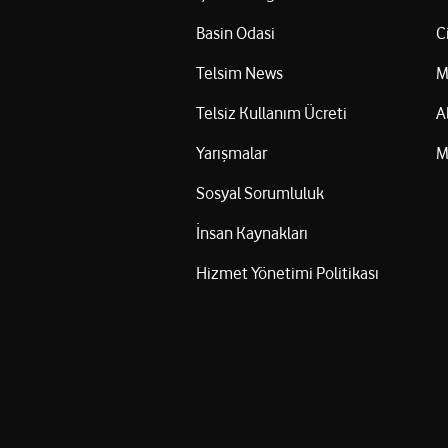
Basin Odasi
C
Telsim News
M
Telsiz Kullanım Ücreti
A
Yarışmalar
M
Sosyal Sorumluluk
İnsan Kaynakları
Hizmet Yönetimi Politikası