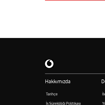
Hakkımızda
D
Tarihçe
İ
İş Sürekliliği Politikası
Y