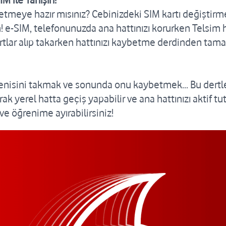
M ile Tanışın!
fetmeye hazır mısınız? Cebinizdeki SIM kartı değiştir
pın! e-SIM, telefonunuzda ana hattınızı korurken Telsim 
 kartlar alıp takarken hattınızı kaybetme derdinden t
yenisini takmak ve sonunda onu kaybetmek... Bu dertler
k yerel hatta geçiş yapabilir ve ana hattınızı aktif tut
e öğrenime ayırabilirsiniz!